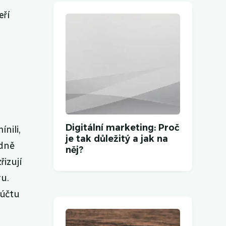
eří
Digitální marketing: Proč
nili,
je tak důležitý a jak na
edně
něj?
řizují
u.
 účtu