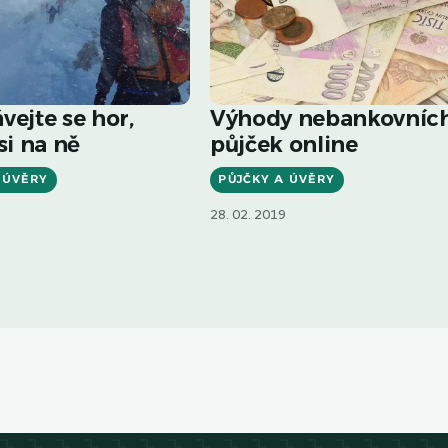
vejte se hor,
Výhody nebankovníc
si na ně
půjček online
 ÚVĚRY
PŮJČKY A ÚVĚRY
28. 02. 2019