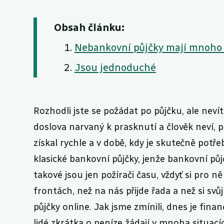
Obsah článku:
Nebankovní půjčky mají mnoho
Jsou jednoduché
Rozhodli jste se požádat po půjčku, ale neví
doslova narvaný k prasknutí a člověk neví, 
získal rychle a v době, kdy je skutečně potř
klasické bankovní půjčky, jenže bankovní půjč
takové jsou jen požírači času, vždyť si pro 
frontách, než na nás přijde řada a než si svů
půjčky online. Jak jsme zmínili, dnes je fina
lidé zkrátka o peníze žádají v mnoha situacíc