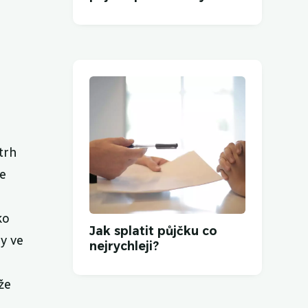
trh
ze
ko
Jak splatit půjčku co
y ve
nejrychleji?
že