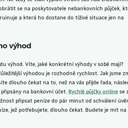
obrátit se na poskytovatele nebankovních půjček, kt
uinuje a která ho dostane do tíživé situace jen na
ho výhod
du výhod. Víte, jaké konkrétní výhody v sobě mají?
jdůležitější výhodou je rozhodně rychlost. Jak jsme zmí
íte dlouho čekat na to, než na vás přijde řada, násl
 připsány na bankovní účet.
Rychlé půjčky online
se z
nost připsat peníze do pár minut od schválení úvěr
ze, jež potřebujete, dlouho čekat. Budete je mít na