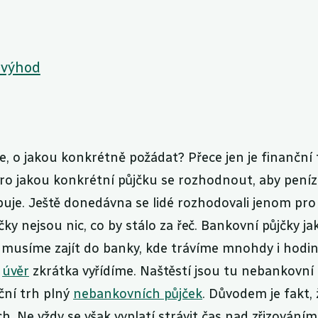
 výhod
te, o jakou konkrétně požádat? Přece jen je finanční 
pro jakou konkrétní půjčku se rozhodnout, aby pení
ebuje. Ještě donedávna se lidé rozhodovali jenom pro
ky nejsou nic, co by stálo za řeč. Bankovní půjčky ja
ně musíme zajít do banky, kde trávíme mnohdy i hodin
j
úvěr
zkrátka vyřídíme. Naštěstí jsou tu nebankovní
nční trh plný
nebankovních půjček
. Důvodem je fakt, 
h. Ne vždy se však vyplatí strávit čas nad zřizováním