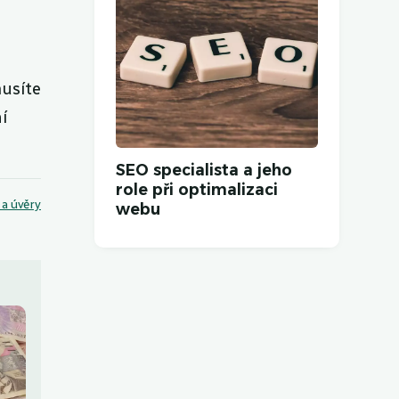
musíte
í
SEO specialista a jeho
role při optimalizaci
 a úvěry
webu