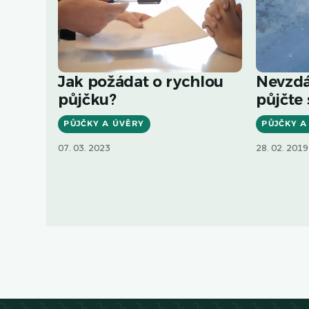
Jak požádat o rychlou
Nevzdá
půjčku?
půjčte 
PŮJČKY A ÚVĚRY
PŮJČKY A
07. 03. 2023
28. 02. 2019