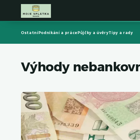
Ostatní
Podnikání a práce
Půjčky a úvěry
Tipy a rady
Výhody nebankovní