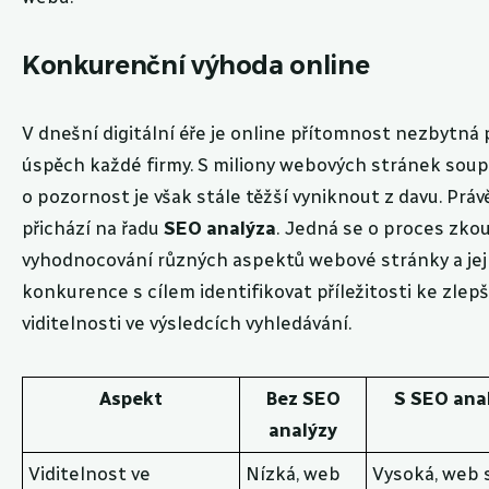
Konkurenční výhoda online
V dnešní digitální éře je online přítomnost nezbytná 
úspěch každé firmy. S miliony webových stránek soup
o pozornost je však stále těžší vyniknout z davu. Práv
přichází na řadu
SEO analýza
. Jedná se o proces zko
vyhodnocování různých aspektů webové stránky a jej
konkurence s cílem identifikovat příležitosti ke zlep
viditelnosti ve výsledcích vyhledávání.
Aspekt
Bez SEO
S SEO ana
analýzy
Viditelnost ve
Nízká, web
Vysoká, web 