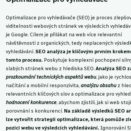
Optimalizace pro vyhledávače (SEO) je proces zlepšo
viditelnosti webových stránek ve výsledcích vyhledává
je Google. Cílem je přilákat na web více relevantní
návštěvnosti z organických, tedy neplacených výsled
vyhledávání.
SEO analýza je klíčovým prvním krokem
tomto procesu.
Poskytuje komplexní pochopení siln
slabých stránek webu z hlediska SEO.
Analýza SEO z
prozkoumání technických aspektů webu
, jako je rychlo
načítání a mobilní responzivita,
analýzu obsahu
z hle
relevantních klíčových slov a optimalizace pro vyhle
hodnocení konkurence
, abychom zjistili, jak si web stojí
porovnání s konkurencí.
Na základě výsledků SEO a
lze vytvořit strategii optimalizace, která pomůže zl
pozici webu ve výsledcích vyhledávání.
Ignorování 