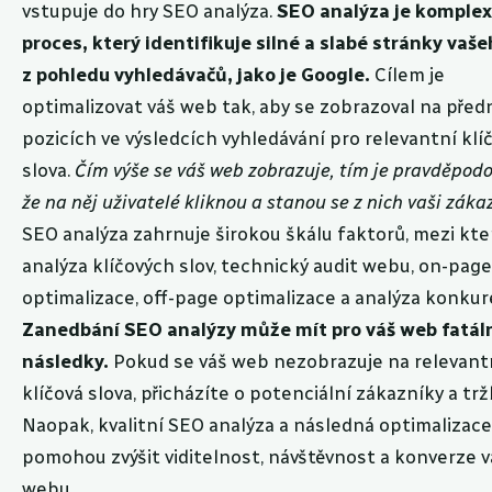
vstupuje do hry SEO analýza.
SEO analýza je komplex
proces, který identifikuje silné a slabé stránky vaš
z pohledu vyhledávačů, jako je Google.
Cílem je
optimalizovat váš web tak, aby se zobrazoval na před
pozicích ve výsledcích vyhledávání pro relevantní klí
slova.
Čím výše se váš web zobrazuje, tím je pravděpodo
že na něj uživatelé kliknou a stanou se z nich vaši zákaz
SEO analýza zahrnuje širokou škálu faktorů, mezi kter
analýza klíčových slov, technický audit webu, on-page
optimalizace, off-page optimalizace a analýza konkur
Zanedbání SEO analýzy může mít pro váš web fatál
následky.
Pokud se váš web nezobrazuje na relevant
klíčová slova, přicházíte o potenciální zákazníky a trž
Naopak, kvalitní SEO analýza a následná optimalizac
pomohou zvýšit viditelnost, návštěvnost a konverze 
webu.