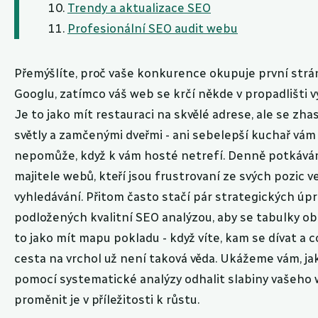
Trendy a aktualizace SEO
Profesionální SEO audit webu
Přemýšlíte, proč vaše konkurence okupuje první str
Googlu, zatímco váš web se krčí někde v propadlišti 
Je to jako mít restauraci na skvělé adrese, ale se zh
světly a zamčenými dveřmi - ani sebelepší kuchař vám
nepomůže, když k vám hosté netrefí. Denně potkáv
majitele webů, kteří jsou frustrovaní ze svých pozic v
vyhledávání. Přitom často stačí pár strategických úpr
podložených kvalitní SEO analýzou, aby se tabulky obr
to jako mít mapu pokladu - když víte, kam se dívat a c
cesta na vrchol už není taková věda. Ukážeme vám, ja
pomocí systematické analýzy odhalit slabiny vašeho
proměnit je v příležitosti k růstu.