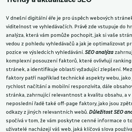
V dnešní digitální éře je pro úspěch webových stráne
viditelnost ve vyhledávačích. Právě zde vstupuje do h
analýza, která vám pomůže pochopit, jak si vaše strá
vedou z pohledu vyhledávačů a jak je optimalizovat pr
pozice ve výsledcích vyhledávání.
SEO analýza
zahrnu
komplexní posouzení faktorů, které ovlivňují ranking
stránek, a identifikuje oblasti vyžadující zlepšení. Mez
faktory patří například technické aspekty webu, jako 
rychlost načítání a mobilní responzivita, dále obsaho
stránka, zahrnující relevantnost a kvalitu obsahu, a v
neposlední řadě také off-page faktory, jako jsou zpě
odkazy z jiných relevantních webů.
Důležitost SEO an
spočívá v tom, že vám poskytne cenné informace o to
uživatelé nacházejí váš web, jaká klíčová slova používaj