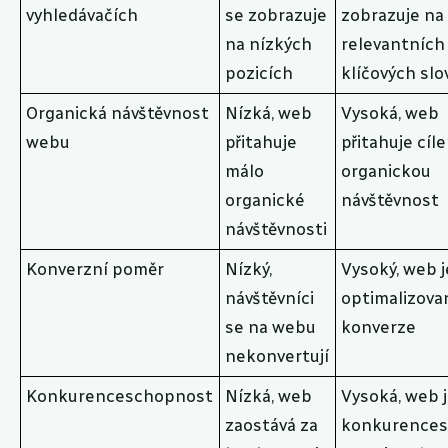
vyhledávačích
se zobrazuje
zobrazuje na
na nízkých
relevantních
pozicích
klíčových sl
Organická návštěvnost
Nízká, web
Vysoká, web
webu
přitahuje
přitahuje cíl
málo
organickou
organické
návštěvnost
návštěvnosti
Konverzní poměr
Nízký,
Vysoký, web j
návštěvníci
optimalizova
se na webu
konverze
nekonvertují
Konkurenceschopnost
Nízká, web
Vysoká, web 
zaostává za
konkurence